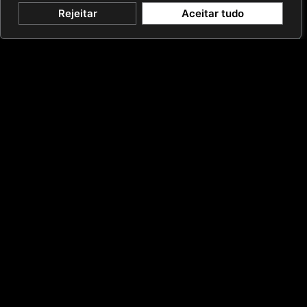
Rejeitar
Aceitar tudo
Camila representa a clientes en cuestiones
tributarias complejas, con enfoque en consultoría
para tributos directos e internacionales. Su trabajo
abarca proyectos de estructuración,