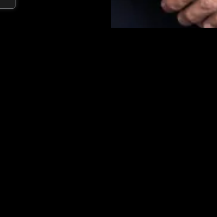
Eduardo asesora a clientes en
adquisiciones, joint ventures,
incluyendo operaciones locale
inversiones inbound y outboun
gobernanza corporativa que in