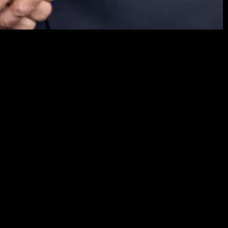
 transacciones complejas de fusiones y
 venta de activos y reestructuraciones societarias,
s y cross-border. También apoya a clientes en
d, así como en cuestiones societarias y de
volucran compañías abiertas y cerradas.