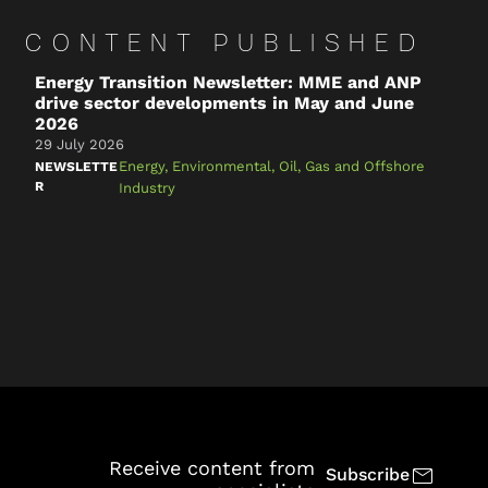
CONTENT PUBLISHED
Energy Transition Newsletter: MME and ANP
S
drive sector developments in May and June
d
2026
3
29 July 2026
N
Energy
,
Environmental
,
Oil, Gas and Offshore
R
NEWSLETTE
R
Industry
Receive content from
Subscribe