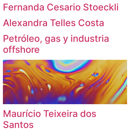
Fernanda Cesario Stoeckli
Alexandra Telles Costa
Petróleo, gas y industria
offshore
Maurício Teixeira dos
Santos