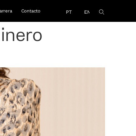
arrera
Contacto
PT
EN
inero