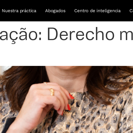
Nuestra práctica
Abogados
Centro de inteligencia
C
uação:
Derecho m