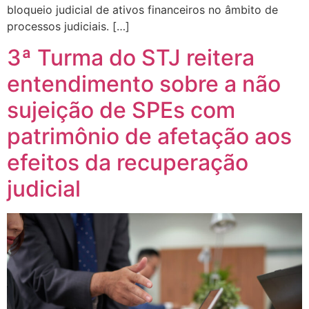
bloqueio judicial de ativos financeiros no âmbito de
processos judiciais. […]
3ª Turma do STJ reitera
entendimento sobre a não
sujeição de SPEs com
patrimônio de afetação aos
efeitos da recuperação
judicial