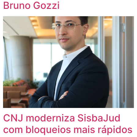
Bruno Gozzi
CNJ moderniza SisbaJud
com bloqueios mais rápidos