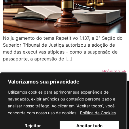
No julgamento do tema Repetitivo 1.137, a 2ª Seção do
Superior Tribunal de Justiça autorizou a adoção de
medidas executivas atípicas – como a suspensão de
passaporte, a apreensão de […]
Próximo
→
Valorizamos sua privacidade
Utilizamos cookies para aprimorar sua experiência de
navegação, exibir anúncios ou conteúdo personalizado e
analisar nosso tráfego. Ao clicar em “Aceitar todos”, você
concorda com nosso uso de cookies.
Política de Cookies
© 2026 Cescon. Todos os
Política de
Termos de
Rejeitar
Aceitar tudo
direitos reservados.
Privacidade
Serviço