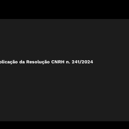
publicação da Resolução CNRH n. 241/2024
O que 
9 junho 
INFORMA