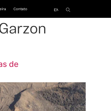
eira
Contato
EN
 Garzon
as de