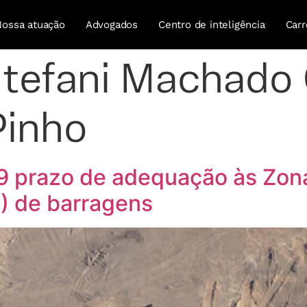
Nossa atuação
Advogados
Centro de inteligência
Carr
tefani Machado
Pinho
9 prazo de adequação às Zon
) de barragens