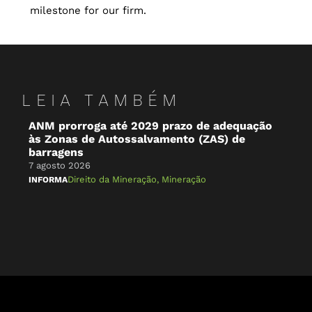
milestone for our firm.
LEIA TAMBÉM
ANM prorroga até 2029 prazo de adequação
O 
às Zonas de Autossalvamento (ZAS) de
Br
barragens
7 a
7 agosto 2026
NA 
Direito da Mineração
,
Mineração
INFORMA