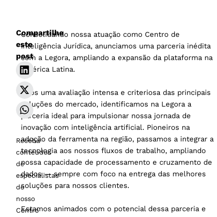
Compartilhe
Consolidando nossa atuação como Centro de
este
Inteligência Jurídica, anunciamos uma parceria inédita
post
com a Legora, ampliando a expansão da plataforma na
América Latina.
Após uma avaliação intensa e criteriosa das principais
soluções do mercado, identificamos na Legora a
parceria ideal para impulsionar nossa jornada de
inovação com inteligência artificial. Pioneiros na
adoção da ferramenta na região, passamos a integrar a
Receba
tecnologia aos nossos fluxos de trabalho, ampliando
conteúdos
nossa capacidade de processamento e cruzamento de
de
dados — sempre com foco na entrega das melhores
especialistas
soluções para nossos clientes.
do
nosso
Estamos animados com o potencial dessa parceria e
Centro