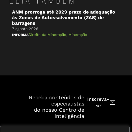
LEIA TAMBÉM
ANM prorroga até 2029 prazo de adequação
O 
às Zonas de Autossalvamento (ZAS) de
Br
barragens
7 a
7 agosto 2026
NA 
Direito da Mineração
,
Mineração
INFORMA
Receba conteúdos de
Inscreva-
especialistas
se
do nosso Centro de
Inteligência