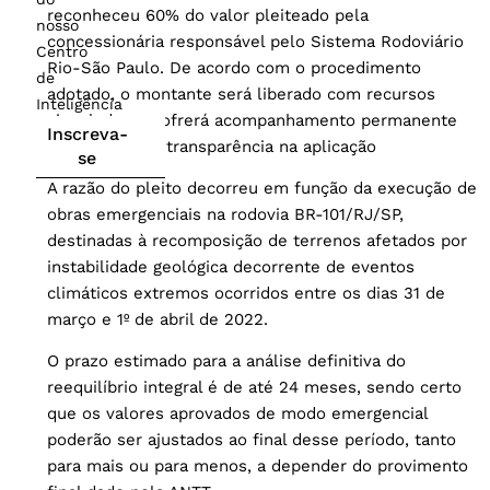
reconheceu 60% do valor pleiteado pela
nosso
concessionária responsável pelo Sistema Rodoviário
Centro
Rio-São Paulo. De acordo com o procedimento
de
adotado, o montante será liberado com recursos
Inteligência
vinculados e sofrerá acompanhamento permanente
Inscreva-
para garantir a transparência na aplicação
se
A razão do pleito decorreu em função da execução de
obras emergenciais na rodovia BR-101/RJ/SP,
destinadas à recomposição de terrenos afetados por
instabilidade geológica decorrente de eventos
climáticos extremos ocorridos entre os dias 31 de
março e 1º de abril de 2022.
O prazo estimado para a análise definitiva do
reequilíbrio integral é de até 24 meses, sendo certo
que os valores aprovados de modo emergencial
poderão ser ajustados ao final desse período, tanto
para mais ou para menos, a depender do provimento