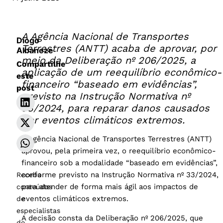
A Agência Nacional de Transportes
Diogo
Terrestres (ANTT) acaba de aprovar, por
Albaneze
meio da Deliberação nº 206/2025, a
Compartilhe
aplicação de um reequilíbrio econômico-
este
financeiro “baseado em evidências”,
post
previsto na Instrução Normativa nº
33/2024, para reparar danos causados
por eventos climáticos extremos.
A Agência Nacional de Transportes Terrestres (ANTT)
aprovou, pela primeira vez, o reequilíbrio econômico-
financeiro sob a modalidade “baseado em evidências”,
conforme previsto na Instrução Normativa nº 33/2024,
Receba
para atender de forma mais ágil aos impactos de
conteúdos
eventos climáticos extremos.
de
especialistas
A decisão consta da Deliberação nº 206/2025, que
do