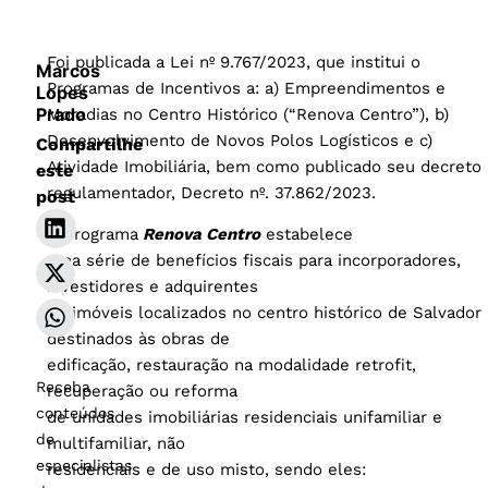
Foi publicada a Lei nº 9.767/2023, que institui o
Marcos
Programas de Incentivos a: a) Empreendimentos e
Lopes
Prado
Moradias no Centro Histórico (“Renova Centro”), b)
Desenvolvimento de Novos Polos Logísticos e c)
Compartilhe
Atividade Imobiliária, bem como publicado seu decreto
este
regulamentador, Decreto nº. 37.862/2023.
post
​O programa
Renova Centro
estabelece
uma série de benefícios fiscais para incorporadores,
investidores e adquirentes
de imóveis localizados no centro histórico de Salvador
destinados às obras de
edificação, restauração na modalidade retrofit,
Receba
recuperação ou reforma
conteúdos
de unidades imobiliárias residenciais unifamiliar e
de
multifamiliar, não
especialistas
residenciais e de uso misto, sendo eles: