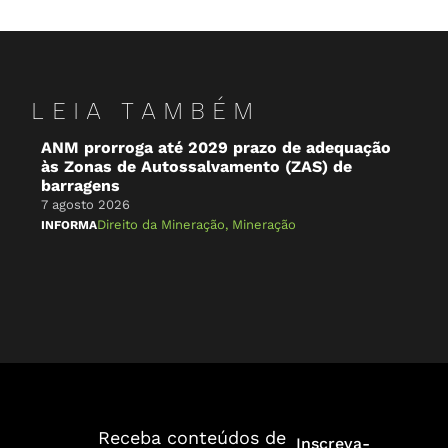
LEIA TAMBÉM
ANM prorroga até 2029 prazo de adequação
O 
às Zonas de Autossalvamento (ZAS) de
Br
barragens
7 a
7 agosto 2026
NA 
Direito da Mineração
,
Mineração
INFORMA
Receba conteúdos de
Inscreva-