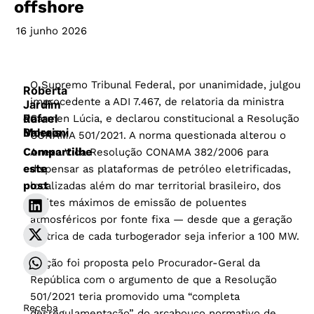
offshore
16 junho 2026
O Supremo Tribunal Federal, por unanimidade, julgou
Roberta
improcedente a ADI 7.467, de relatoria da ministra
Jardim
Rafael
de
Cármen Lúcia, e declarou constitucional a Resolução
Baleroni
Morais
CONAMA 501/2021. A norma questionada alterou o
Compartilhe
Anexo V da Resolução CONAMA 382/2006 para
este
dispensar as plataformas de petróleo eletrificadas,
post
localizadas além do mar territorial brasileiro, dos
limites máximos de emissão de poluentes
atmosféricos por fonte fixa — desde que a geração
elétrica de cada turbogerador seja inferior a 100 MW.
A ação foi proposta pelo Procurador-Geral da
República com o argumento de que a Resolução
501/2021 teria promovido uma “completa
Receba
desregulamentação” do arcabouço normativo de