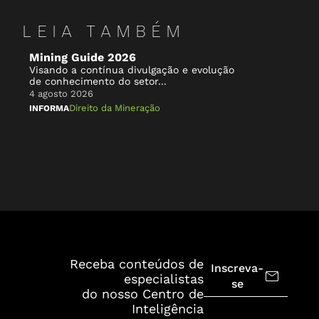
LEIA TAMBÉM
Mining Guide 2026
Ba
Visando a contínua divulgação e evolução
mi
de conhecimento do setor...
4 a
4 agosto 2026
IN
Direito da Mineração
INFORMA
Receba conteúdos de
Inscreva-
especialistas
se
do nosso Centro de
Inteligência