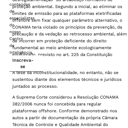
conteúdos
proteção ambiental. Segundo a inicial, ao eliminar os
de
limites de emissão para as plataformas eletrificadas
especialistas
offshore sem fixar qualquer parâmetro alternativo, o
do
CONAMA teria violado os princípios da prevenção, da
nosso
precaução e da vedação ao retrocesso ambiental, além
Centro
de incorrer em proteção deficiente do direito
de
fundamental ao meio ambiente ecologicamente
Inteligência
equilibrado, previsto no art. 225 da Constituição
Inscreva-
Federal.
se
A tese da inconstitucionalidade, no entanto, não se
sustentou diante dos elementos técnicos e jurídicos
juntados ao processo.
A Suprema Corte considerou a Resolução CONAMA
382/2006 nunca foi concebida para regular
plataformas offshore. Conforme demonstrado nos
autos a partir de documentação da própria Câmara
Técnica de Controle e Qualidade Ambiental do