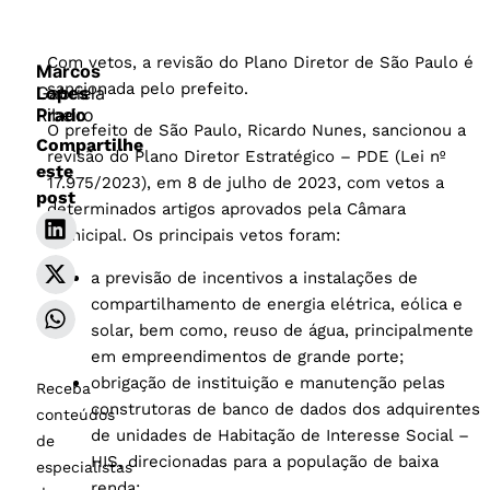
Com vetos, a revisão do Plano Diretor de São Paulo é
Marcos
sancionada pelo prefeito.
Lopes
Gabriela
Prado
Ribeiro
​O prefeito de São Paulo, Ricardo Nunes, sancionou a
Compartilhe
revisão do Plano Diretor Estratégico – PDE (Lei nº
este
17.975/2023), em 8 de julho de 2023, com vetos a
post
determinados artigos aprovados pela Câmara
Municipal. Os principais vetos foram:
a previsão de incentivos a instalações de
compartilhamento de energia elétrica, eólica e
solar, bem como, reuso de água, principalmente
em empreendimentos de grande porte;
obrigação de instituição e manutenção pelas
Receba
construtoras de banco de dados dos adquirentes
conteúdos
de unidades de Habitação de Interesse Social –
de
HIS, direcionadas para a população de baixa
especialistas
renda;