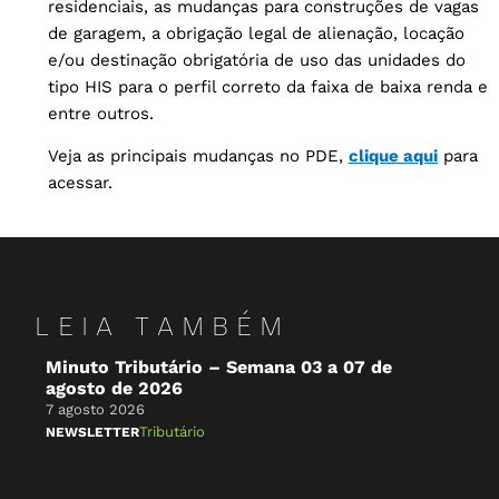
residenciais, as mudanças para construções de vagas
de garagem, a obrigação legal de alienação, locação
e/ou destinação obrigatória de uso das unidades do
tipo HIS para o perfil correto da faixa de baixa renda e
entre outros.
Veja as principais mudanças no PDE,
clique aqui
para
acessar.
LEIA TAMBÉM
Minuto Tributário – Semana 03 a 07 de
AN
agosto de 2026
do
Se
7 agosto 2026
7 a
Tributário
NEWSLETTER
IN