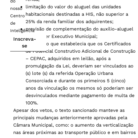
do
limitação do valor do aluguel das unidades
nosso
habitacionais destinadas a HIS, não superior a
Centro
25% da renda familiar dos adquirentes;
de
previsão de complementação do auxílio-aluguel
Inteligência
pelo Poder Executivo Municipal;
Inscreva-
disposição que estabelecia que os Certificados
se
de Potencial Construtivo Adicional de Construção
– CEPAC, adquiridos em leilão, após a
promulgação da Lei, deveriam ser vinculados ao
(s) lote (s) da referida Operação Urbana
Consorciada e durante os primeiros 5 (cinco)
anos da vinculação os mesmos só poderiam ser
desvinculados mediante pagamento de multa de
100%.
Apesar dos vetos, o texto sancionado manteve as
principais mudanças anteriormente aprovadas pela
Câmara Municipal, como: o aumento da verticalização
nas áreas próximas ao transporte público e em bairros