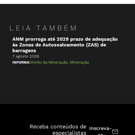
LEIA TAMBÉM
ANM prorroga até 2029 prazo de adequação
O 
às Zonas de Autossalvamento (ZAS) de
Br
barragens
7 a
7 agosto 2026
NA 
Direito da Mineração
,
Mineração
INFORMA
Receba conteúdos de
Inscreva-
especialistas
se