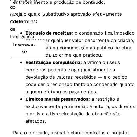
entretenimento e produção de conteúdo.
do
Veja o que o Substitutivo aprovado efetivamente
nosso
determina:
Centro
de
Bloqueio de receitas:
o condenado fica impedido
Inteligência
de receber qualquer valor decorrente da criação,
Inscreva-
distribuição ou comunicação ao público de obra
se
relacionada ao crime que praticou.
Restituição compulsória:
a vítima ou seus
herdeiros poderão exigir judicialmente a
devolução de valores recebidos — e o pedido
pode ser direcionado tanto ao condenado quanto
a quem efetuou os pagamentos.
Direitos morais preservados:
a restrição é
exclusivamente patrimonial. A autoria, os direitos
morais e a livre circulação da obra não são
afetados.
Para o mercado, o sinal é claro: contratos e projetos