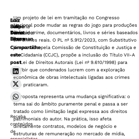
Um projeto de lei em tramitação no Congresso
Luiz
Ana
Nacional pode mudar as regras do jogo para produções
Julia
Felipe
Carolina
Davet
Di
Tania
Schinaider
de
true crime
, documentários, livros e séries baseados
Pazos
Sessa
Liberman
Silva
em crimes reais. O PL nº 5.912/2023, com Substitutivo
Compartilhe
já aprovado pela Comissão de Constituição e Justiça e
este
de Cidadania (CCJC), propõe a inclusão do Título VII-A
post
na Lei de Direitos Autorais (Lei nº 9.610/1998) para
proibir que condenados lucrem com a exploração
econômica de obras intelectuais ligadas aos crimes
que praticaram.
A proposta representa uma mudança significativa: o
tema sai do âmbito puramente penal e passa a ser
tratado como limitação legal expressa aos direitos
Receba
patrimoniais do autor. Na prática, isso afeta
conteúdos
diretamente contratos, modelos de negócio e
de
estruturas de remuneração no mercado de mídia,
especialistas