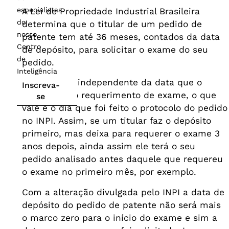
especialistas
A Lei de Propriedade Industrial Brasileira
do
determina que o titular de um pedido de
nosso
patente tem até 36 meses, contados da data
Centro
de depósito, para solicitar o exame do seu
de
pedido.
Inteligência
Atualmente, independente da data que o
Inscreva-
titular faça o requerimento de exame, o que
se
vale é o dia que foi feito o protocolo do pedido
no INPI. Assim, se um titular faz o depósito
primeiro, mas deixa para requerer o exame 3
anos depois, ainda assim ele terá o seu
pedido analisado antes daquele que requereu
o exame no primeiro mês, por exemplo.
Com a alteração divulgada pelo INPI a data de
depósito do pedido de patente não será mais
o marco zero para o início do exame e sim a