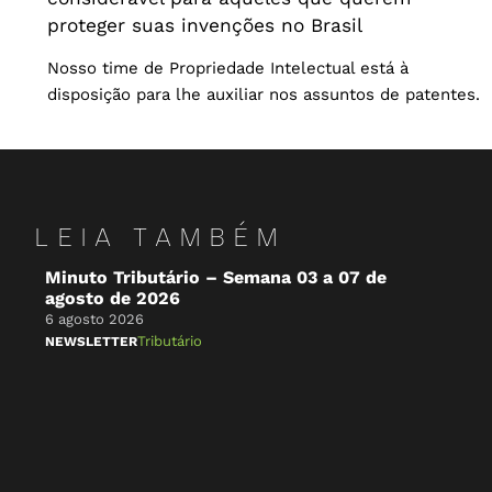
proteger suas invenções no Brasil
Nosso time de Propriedade Intelectual está à
disposição para lhe auxiliar nos assuntos de patentes.
LEIA TAMBÉM
Minuto Tributário – Semana 03 a 07 de
Mi
agosto de 2026
Vi
de
6 agosto 2026
4 a
Tributário
NEWSLETTER
IN