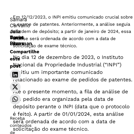
Em 12/12/2023, o INPI emitiu comunicado crucial sobre
Samara
o exame de patentes. Anteriormente, a análise seguia
Carvalho
Julia
de
a ordem de depósito; a partir de janeiro de 2024, essa
Davet
Tania
Souza
análise será ordenada de acordo com a data de
Pazos
Liberman
Silva
solicitação de exame técnico.
Compartilhe
​No dia 12 de dezembro de 2023, o Instituto
este
Nacional da Propriedade Industrial (“INPI”)
post
emitiu um importante comunicado
relacionado ao exame de pedidos de patentes.
Até o presente momento, a fila de análise de
um pedido era organizada pela data de
depósito perante o INPI (data que o protocolo
é feito). A partir de 01/01/2024, esta análise
Receba
será ordenada de acordo com a data de
conteúdos
solicitação do exame técnico.
de