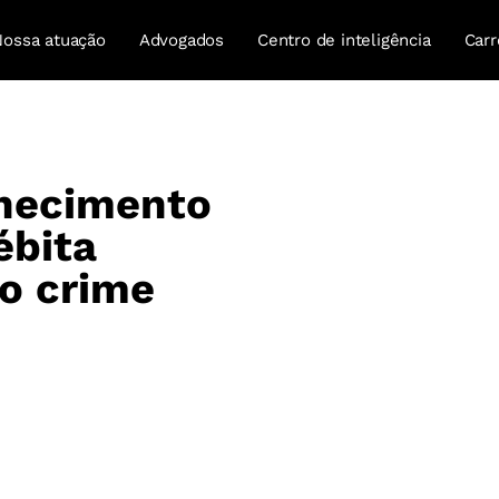
Nossa atuação
Advogados
Centro de inteligência
Carr
nhecimento
ébita
o crime