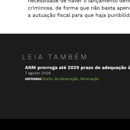
necessidade de haver o lançamento defini
criminosa, de forma que não basta apena
a autuação fiscal para que haja punibili
LEIA TAMBÉM
ANM prorroga até 2029 prazo de adequação 
7 agosto 2026
Direito da Mineração
,
Mineração
INFORMA