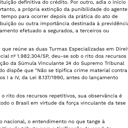
ição definitiva do crédito. Por outro, adia o início
rtanto, a própria extinção da punibilidade do agente
 tempo para ocorrer depois da prática do ato de
ribuição ou outra importância destinada à previdênci
amento efetuado a segurados, a terceiros ou
or que reúne as duas Turmas Especializadas em Direi
ial nº 1.982.304/SP, deu-se sob o rito dos recursos
icação da Súmula Vinculante 24 do Supremo Tribunal
o dispõe que "Não se tipifica crime material contra
isos I a IV, da Lei 8.137/1990, antes do lançamento
o rito dos recursos repetitivos, sua observância é
 todo o Brasil em virtude da força vinculante da tese
o nacional, o entendimento no que tange à