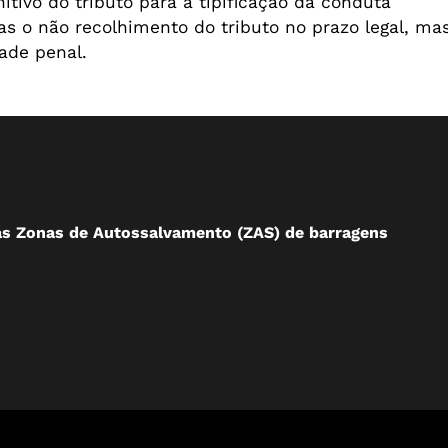
tivo do tributo para a tipificação da conduta
s o não recolhimento do tributo no prazo legal, ma
dade penal.
às Zonas de Autossalvamento (ZAS) de barragens