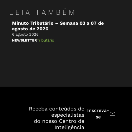
LEIA TAMBÉM
Minuto Tributário – Semana 03 a 07 de
Mi
agosto de 2026
Vi
de
6 agosto 2026
4 a
Tributário
NEWSLETTER
IN
Receba conteúdos de
Inscreva-
especialistas
se
do nosso Centro de
Inteligência