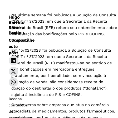
Na última semana foi publicada a Solução de Consulta
Hugo
COSIT nº 37/2023, em que a Secretaria da Receita
Barreto
Sodré
Roberto
Federal do Brasil (RFB) reitera seu entendimento sobre
Leal
Barrieu
a tributação das bonificações pelo PIS e COFINS.
Compartilhe
Confira:
este
Em 15/02/2023 foi publicada a Solução de Consulta
post
COSIT nº 37/2023, em que a Secretaria da Receita
Federal do Brasil (RFB) manifestou-se no sentido de
que bonificações em mercadoria entregues
gratuitamente, por liberalidade, sem vinculação à
operação de venda, são consideradas receita de
doação do destinatário dos produtos (“donatário”),
sujeita à incidência do PIS e COFINS.
Receba
O caso versa sobre empresa que atua no comércio
conteúdos
atacadista de medicamentos, produtos farmacêuticos,
de
cosméticos, perfumaria e higiene, cuja revenda
especialistas