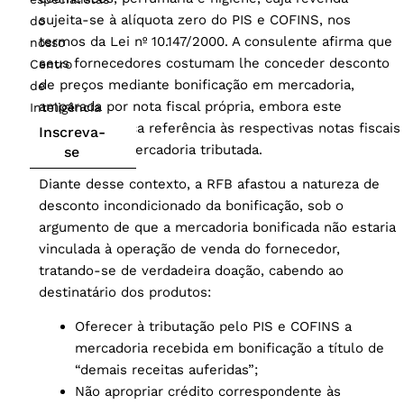
sujeita-se à alíquota zero do PIS e COFINS, nos
do
termos da Lei nº 10.147/2000. A consulente afirma que
nosso
seus fornecedores costumam lhe conceder desconto
Centro
de preços mediante bonificação em mercadoria,
de
amparada por nota fiscal própria, embora este
Inteligência
documento faça referência às respectivas notas fiscais
Inscreva-
de venda da mercadoria tributada.
se
Diante desse contexto, a RFB afastou a natureza de
desconto incondicionado da bonificação, sob o
argumento de que a mercadoria bonificada não estaria
vinculada à operação de venda do fornecedor,
tratando-se de verdadeira doação, cabendo ao
destinatário dos produtos:
Oferecer à tributação pelo PIS e COFINS a
mercadoria recebida em bonificação a título de
“demais receitas auferidas”;
Não apropriar crédito correspondente às