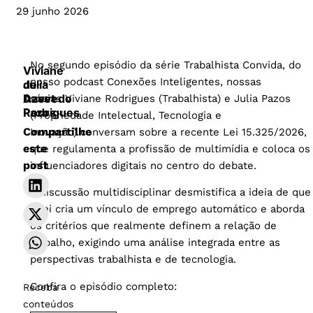
29 junho 2026
No segundo episódio da série Trabalhista Convida, do
Viviane
nosso podcast Conexões Inteligentes, nossas
Julia
de
Davet
Azevedo
sócias Viviane Rodrigues (Trabalhista) e Julia Pazos
Pazos
Rodrigues
(Propriedade Intelectual, Tecnologia e
Compartilhe
Inovação) conversam sobre a recente Lei 15.325/2026,
este
que regulamenta a profissão de multimídia e coloca os
post
influenciadores digitais no centro do debate.
A discussão multidisciplinar desmistifica a ideia de que
a lei cria um vínculo de emprego automático e aborda
os critérios que realmente definem a relação de
trabalho, exigindo uma análise integrada entre as
perspectivas trabalhista e de tecnologia.
Confira o episódio completo:
Receba
conteúdos