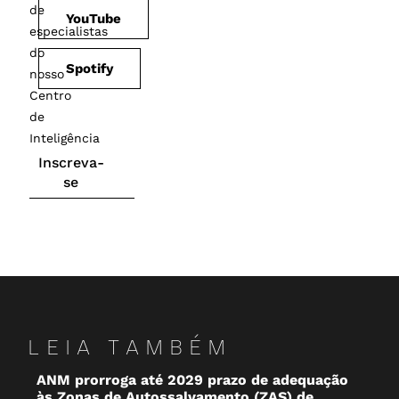
de
YouTube
especialistas
do
Spotify
nosso
Centro
de
Inteligência
Inscreva-
se
LEIA TAMBÉM
ANM prorroga até 2029 prazo de adequação
O 
às Zonas de Autossalvamento (ZAS) de
Br