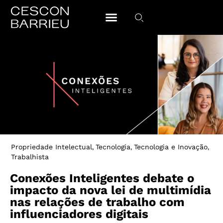
Propriedade Intelectual
Tecnologia
Tecnologia e Inovação
,
,
,
Trabalhista
Conexões Inteligentes debate o
impacto da nova lei de multimídia
nas relações de trabalho com
influenciadores digitais