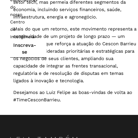
setor tech, mas permeia diferentes segmentos da
do
economia, incluindo serviços financeiros, saúde,
nosso
infraestrutura, energia e agronegócio.
Centro
Mais do que um retorno, este movimento representa a
de
continuidade de um projeto de longo prazo — um
Inteligência
compromisso que reforça a atuação do Cescon Barrieu
Inscreva-
em áreas consideradas prioritárias e estratégicas para
se
os negócios de seus clientes, ampliando sua
capacidade de integrar as frentes transacional,
regulatória e de resolução de disputas em temas
ligados à inovação e tecnologia.
Desejamos ao Luiz Felipe as boas-vindas de volta ao
#TimeCesconBarrieu.