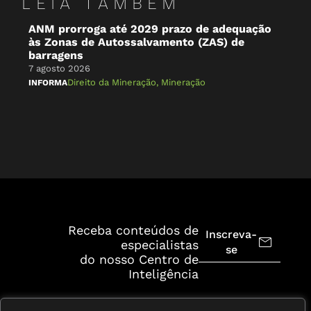
LEIA TAMBÉM
ANM prorroga até 2029 prazo de adequação
O 
às Zonas de Autossalvamento (ZAS) de
Br
barragens
7 a
7 agosto 2026
NA 
Direito da Mineração
,
Mineração
INFORMA
Receba conteúdos de
Inscreva-
especialistas
se
do nosso Centro de
Inteligência