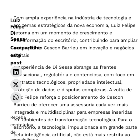
Com ampla experiência na indústria de tecnologia e
Luiz
em temas estratégicos da nova economia, Luiz Felipe
Felipe
Di
retorna em um momento de crescimento e
Sessa
transformação do escritório, contribuindo para ampliar
Compartilhe
a atuação do Cescon Barrieu em inovação e negócios
este
digitais.
post
A experiência de Di Sessa abrange as frentes
transacional, regulatória e contenciosa, com foco em
contratos tecnológicos, propriedade intelectual,
proteção de dados e disputas complexas. A volta de
Luiz Felipe reforça o posicionamento do Cescon
Barrieu de oferecer uma assessoria cada vez mais
integrada e multidisciplinar para empresas inseridas
Receba
em ambientes de transformação tecnológica. Para o
conteúdos
escritório, a tecnologia, impulsionada em grande parte
de
pela inteligência artificial, não está mais restrita ao
especialistas