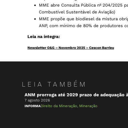
MME abre Consulta Pública nº 204/2025 p
Combustível Sustentável de Aviação)
MME propõe que biodiesel da mistura obrig
ANP, com mínimo de 80% de produtores c
Leia na íntegra:
Newsletter O&G – Novembro 2025 – Cescon Barrieu
Baixar
LEIA TAMBÉM
ANM prorroga até 2029 prazo de adequação 
7 agosto 2026
Direito da Mineração
,
Mineração
INFORMA