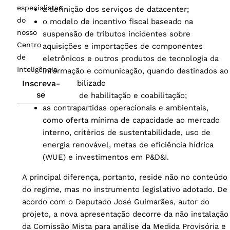
especialistas
a definição dos serviços de datacenter;
do
o modelo de incentivo fiscal baseado na
nosso
suspensão de tributos incidentes sobre
Centro
aquisições e importações de componentes
de
eletrônicos e outros produtos de tecnologia da
Inteligência
informação e comunicação, quando destinados ao
Inscreva-
ativo imobilizado
se
as regras de habilitação e coabilitação;
as contrapartidas operacionais e ambientais,
como oferta mínima de capacidade ao mercado
interno, critérios de sustentabilidade, uso de
energia renovável, metas de eficiência hídrica
(WUE) e investimentos em P&D&I.
A principal diferença, portanto, reside não no conteúdo
do regime, mas no instrumento legislativo adotado. De
acordo com o Deputado José Guimarães, autor do
projeto, a nova apresentação decorre da não instalação
da Comissão Mista para análise da Medida Provisória e