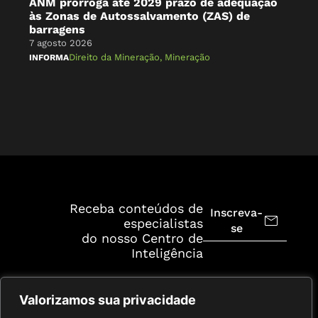
ANM prorroga até 2029 prazo de adequação
O 
às Zonas de Autossalvamento (ZAS) de
Br
barragens
7 a
7 agosto 2026
NA 
Direito da Mineração
,
Mineração
INFORMA
Receba conteúdos de
Inscreva-
especialistas
se
do nosso Centro de
Inteligência
Valorizamos sua privacidade