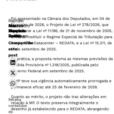
Foi apresentado na Câmara dos Deputados, em 04 de
Raphael
fevereiro de 2026, o Projeto de Lei nº 278/2026, que
Ana
Marcos
Alessandro
Carolina
Lopes
Maurício
Thays
Penteado
visa alterar a Lei nº 11.196, de 21 de novembro de 2005,
Calil
Prado
Barros
Gentil
Rodrigues
a fim de instituir o Regime Especial de Tributação para
Compartilhe
Serviços de Datacenter – REDATA, e a Lei nº 15.211, de
este
17 de setembro de 2025.
post
Na prática, a proposta retoma as mesmas previsões da
Medida Provisória nº 1.318/2025, publicada pelo
Governo Federal em setembro de 2025.
A MP teve sua vigência automaticamente prorrogada e
permanece eficaz até 25 de fevereiro de 2026.
Quanto ao mérito, o projeto não traz alterações em
Receba
relação à MP. O texto preserva integralmente o
conteúdos
desenho já estabelecido para o REDATA, abrangendo:
de