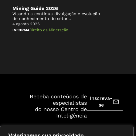
Mining Guide 2026
Ba
Visando a contínua divulgação e evolução
mi
de conhecimento do setor...
4 a
4 agosto 2026
IN
Direito da Mineração
INFORMA
Receba conteúdos de
Inscreva-
especialistas
se
do nosso Centro de
Inteligência
Valorizamos sua privacidade