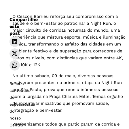
O Cescon Barrieu reforça seu compromisso com a
Compartilhe
saúde e o bem-estar ao patrocinar a Night Run, o
este
maior circuito de corridas noturnas do mundo, uma
post
experiência que mistura esporte, música e iluminação
cênica, transformando o asfalto das cidades em um
ambiente festivo e de superação para corredores de
todos os níveis, com distâncias que variam entre 4K,
8K, 10K e 12K.
No último sábado, 09 de maio, diversas pessoas
estiveram presentes na primeira etapa da Night Run
Receba
em São Paulo, prova que reuniu inúmeras pessoas
conteúdos
com a largada na Praça Charles Mille. Temos orgulho
de
de incentivar iniciativas que promovam saúde,
especialistas
integração e bem-estar.
do
nosso
Parabenizamos todos que participaram da corrida e
Centro