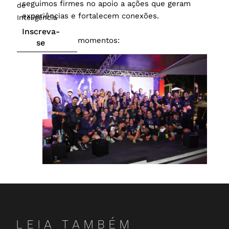
seguimos firmes no apoio a ações que geram
de
experiências e fortalecem conexões.
Inteligência
Inscreva-
Confira alguns momentos:
se
LEIA TAMBÉM