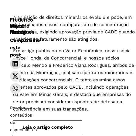
A aquisição de direitos minerários evoluiu e pode, em
Frederico
determinados casos, configurar ato de concentração
Viana
Joyce
Marcelo
Rodrigues
Honda
Mendo
econômica, exigindo aprovação prévia do CADE quando
critérios de faturamento são atingidos.
Compartilhe
este
Em artigo publicado no Valor Econômico, nossa sócia
post
Joyce Honda, de Concorrencial, e nossos sócios
Marcelo Mendo e Frederico Viana Rodrigues, ambos de
Direito da Mineração, analisam contratos minerários e
implicações concorrenciais. O texto examina casos
recentes aprovados pelo CADE, incluindo operações
da Vale em Minas Gerais, e destaca que empresas do
setor precisam considerar aspectos de defesa da
Receba
concorrência em suas transações.
conteúdos
de
Leia o artigo completo
especialistas