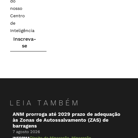
do
nosso
Centro
de
Inteligência
Inscreva-
se
LEIA TAMBÉM
ANM prorroga até 2029 prazo de adequação
O 
às Zonas de Autossalvamento (ZAS) de
Br
barragens
7 a
7 agosto 2026
NA 
Direito da Mineração
,
Mineração
INFORMA