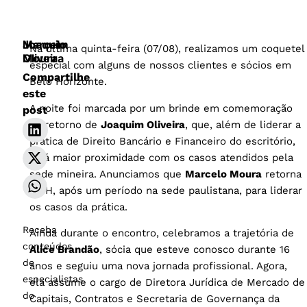
Joaquim
Marcelo
Na última quinta-feira (07/08), realizamos um coquetel
Oliveira
Moura
especial com alguns de nossos clientes e sócios em
Compartilhe
Belo Horizonte.
este
A noite foi marcada por um brinde em comemoração
post
ao retorno de
Joaquim Oliveira
, que, além de liderar a
prática de Direito Bancário e Financeiro do escritório,
terá maior proximidade com os casos atendidos pela
sede mineira. Anunciamos que
Marcelo Moura
retorna
a BH, após um período na sede paulistana, para liderar
os casos da prática.
Receba
Ainda durante o encontro, celebramos a trajetória de
conteúdos
Alice Brandão
, sócia que esteve conosco durante 16
de
anos e seguiu uma nova jornada profissional. Agora,
especialistas
ela assume o cargo de Diretora Jurídica de Mercado de
do
Capitais, Contratos e Secretaria de Governança da