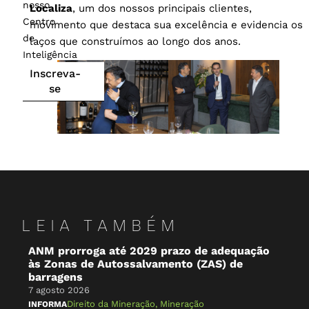
nosso
Localiza
, um dos nossos principais clientes,
Centro
movimento que destaca sua excelência e evidencia os
de
laços que construímos ao longo dos anos.
Inteligência
Inscreva-
se
LEIA TAMBÉM
ANM prorroga até 2029 prazo de adequação
O 
às Zonas de Autossalvamento (ZAS) de
Br
barragens
7 a
7 agosto 2026
NA 
Direito da Mineração
,
Mineração
INFORMA