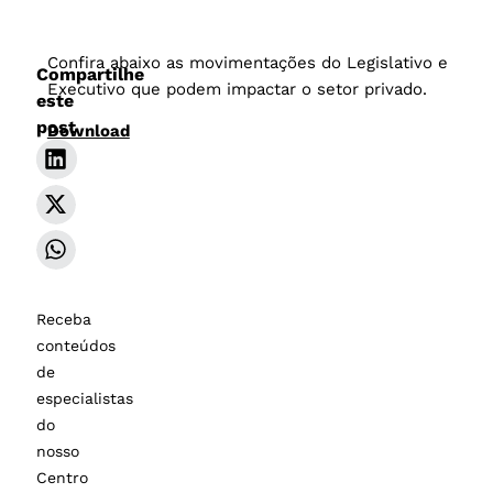
Confira abaixo as movimentações do Legislativo e
Compartilhe
Executivo que podem impactar o setor privado.
este
post
Download
Receba
conteúdos
de
especialistas
do
nosso
Centro