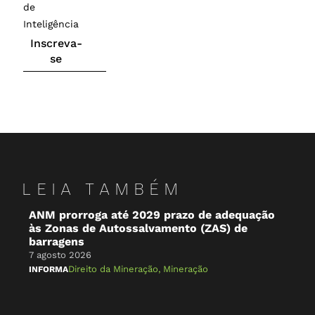
de
Inteligência
Inscreva-
se
LEIA TAMBÉM
ANM prorroga até 2029 prazo de adequação
O 
às Zonas de Autossalvamento (ZAS) de
Br
barragens
7 a
7 agosto 2026
NA 
Direito da Mineração
,
Mineração
INFORMA